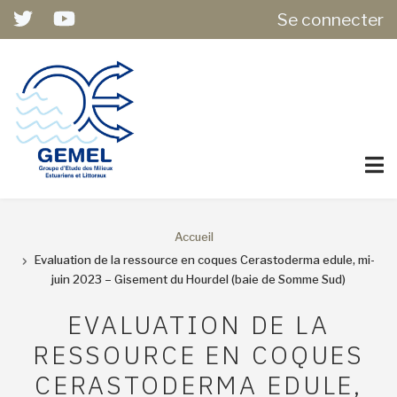
USER
Aller
Se connecter
ACCOUNT
au
MENU
contenu
principal
Accueil
FIL
Evaluation de la ressource en coques Cerastoderma edule, mi-
juin 2023 – Gisement du Hourdel (baie de Somme Sud)
D'ARIANE
EVALUATION DE LA
RESSOURCE EN COQUES
CERASTODERMA EDULE,