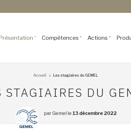
USER
ACCOUNT
MENU
Présentation
Compétences
Actions
Produ
Accueil
Les stagiaires du GEMEL
FIL
S STAGIAIRES DU GE
D'ARIANE
par
Gemel
le
13 décembre 2022