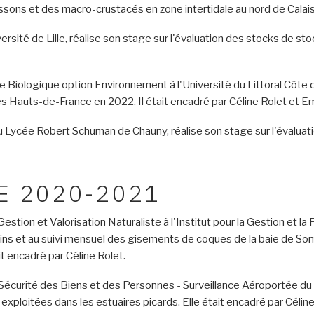
issons et des macro-crustacés en zone intertidale au nord de Calais 
ersité de Lille, réalise son stage sur l'évaluation des stocks de s
iologique option Environnement à l'Université du Littoral Côte d'O
 des Hauts-de-France en 2022. Il était encadré par Céline Rolet e
ycée Robert Schuman de Chauny, réalise son stage sur l'évaluatio
E 2020-2021
stion et Valorisation Naturaliste à l'Institut pour la Gestion et la 
ns et au suivi mensuel des gisements de coques de la baie de Somm
t encadré par Céline Rolet.
Sécurité des Biens et des Personnes - Surveillance Aéroportée du V
 exploitées dans les estuaires picards. Elle était encadré par Céline