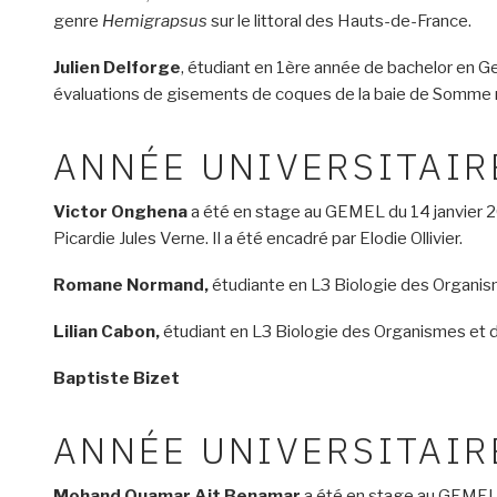
genre
Hemigrapsus
sur le littoral des Hauts-de-France.
Julien Delforge
, étudiant en 1ère année de bachelor en Gest
évaluations de gisements de coques de la baie de Somme no
ANNÉE UNIVERSITAIR
Victor Onghena
a été en stage au GEMEL du 14 janvier 20
Picardie Jules Verne. Il a été encadré par Elodie Ollivier.
Romane Normand,
étudiante en L3 Biologie des Organisme
Lilian Cabon,
étudiant en L3 Biologie des Organismes et de
Baptiste Bizet
ANNÉE UNIVERSITAIR
Mohand Ouamar Ait Benamar
a été en stage au GEMEL d