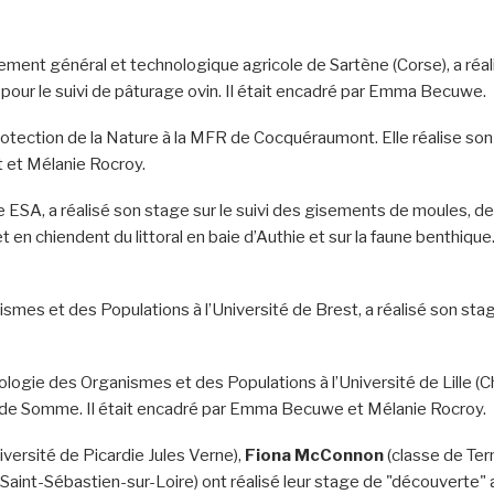
ent général et technologique agricole de Sartène (Corse), a réali
pour le suivi de pâturage ovin. Il était encadré par Emma Becuwe.
rotection de la Nature à la MFR de Cocquéraumont. Elle réalise so
t et Mélanie Rocroy.
e ESA, a réalisé son stage sur le suivi des gisements de moules,
 en chiendent du littoral en baie d’Authie et sur la faune benthique
smes et des Populations à l’Université de Brest, a réalisé son stage
logie des Organismes et des Populations à l’Université de Lille (C
ie de Somme. Il était encadré par Emma Becuwe et Mélanie Rocroy.
niversité de Picardie Jules Verne),
Fiona McConnon
(classe de Ter
e Saint-Sébastien-sur-Loire) ont réalisé leur stage de "découverte