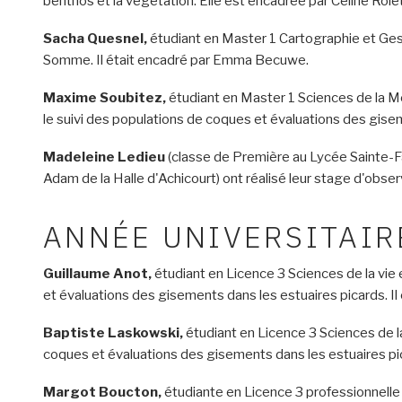
benthos et la végétation. Elle est encadrée par Céline Role
Sacha Quesnel,
étudiant en Master 1
Cartographie et Ges
Somme. Il était encadré par Emma Becuwe.
Maxime Soubitez,
étudiant en Master 1 Sciences de la Me
le suivi des populations de coques et évaluations des gisem
Madeleine Ledieu
(classe de Première au Lycée Sainte-F
Adam de la Halle d'Achicourt) ont réalisé leur stage d'obs
ANNÉE UNIVERSITAIR
Guillaume Anot,
étudiant en Licence 3 Sciences de la vie e
et évaluations des gisements dans les estuaires picards. Il
Baptiste Laskowski,
étudiant en Licence 3 Sciences de la 
coques et évaluations des gisements dans les estuaires pic
Margot Boucton,
étudiante en Licence 3 professionnelle