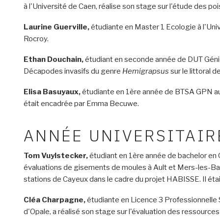
à l'Université de Caen, réalise son stage sur l'étude des po
Laurine Guerville,
étudiante en Master 1 Ecologie à l'Univ
Rocroy.
Ethan Douchain,
étudiant en seconde année de DUT Génie B
Décapodes invasifs du genre
Hemigrapsus
sur le littoral
Elisa Basuyaux,
étudiante en 1ère année de BTSA GPN au L
était encadrée par Emma Becuwe.
ANNÉE UNIVERSITAIR
Tom Vuylstecker,
étudiant en 1ère année de bachelor en Ge
évaluations de gisements de moules à Ault et Mers-les-Bai
stations de Cayeux dans le cadre du projet HABISSE. Il étai
Cléa Charpagne,
étudiante en Licence 3 Professionnelle 
d'Opale, a réalisé son stage sur l'évaluation des ressources