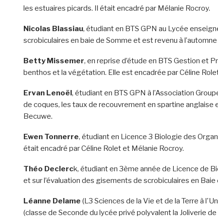
les estuaires picards. Il était encadré par Mélanie Rocroy.
Nicolas Blassiau
, étudiant en BTS GPN au Lycée enseignem
scrobiculaires en baie de Somme et est revenu à l’automne 
Betty Missemer
, en reprise d’étude en BTS Gestion et P
benthos et la végétation. Elle est encadrée par Céline Role
Ervan Lenoël
, étudiant en BTS GPN à l’Association Group
de coques, les taux de recouvrement en spartine anglaise et
Becuwe.
Ewen Tonnerre
, étudiant en Licence 3 Biologie des Organi
était encadré par Céline Rolet et Mélanie Rocroy.
Théo Declerc
k, étudiant en 3ème année de Licence de Bio
et sur l’évaluation des gisements de scrobiculaires en Ba
Léanne Delame
(L3 Sciences de la Vie et de la Terre à l'U
(classe de Seconde du lycée privé polyvalent la Joliverie d