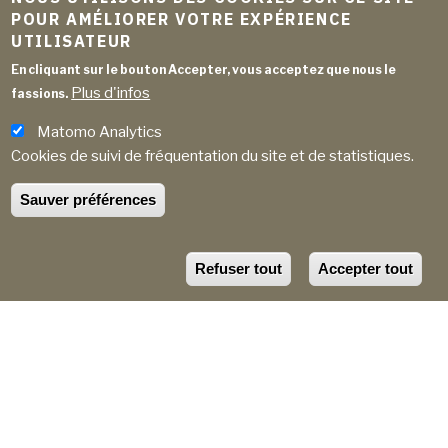
POUR AMÉLIORER VOTRE EXPÉRIENCE
UTILISATEUR
En cliquant sur le bouton Accepter, vous acceptez que nous le
Plus d'infos
fassions.
Matomo Analytics
Cookies de suivi de fréquentation du site et de statistiques.
Accueil
VAMBEPI
FIL
Sauver préférences
VAMBEPI
D'ARIANE
par
Gemel
le
10 janvier 2023
Refuser tout
Accepter tout
Le GEMEL, comme toute association, est amené à
communiquer afin de présenter ses activités, de sensibiliser
les adhérents et les non adhérents mais aussi le grand public
sur ses différentes actions et de diffuser les résultats de ses