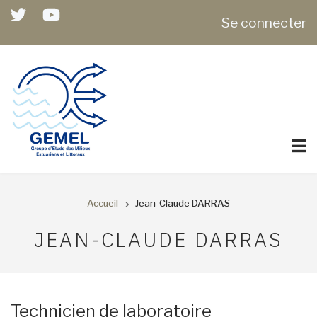
Aller
USER
Se connecter
au
ACCOUNT
contenu
MENU
principal
Accueil
Jean-Claude DARRAS
FIL
JEAN-CLAUDE DARRAS
D'ARIANE
Technicien de laboratoire