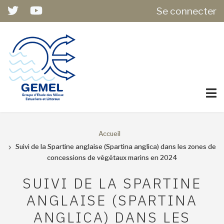
USER
Aller
Se connecter
ACCOUNT
au
MENU
contenu
principal
Accueil
FIL
Suivi de la Spartine anglaise (Spartina anglica) dans les zones de
concessions de végétaux marins en 2024
D'ARIANE
SUIVI DE LA SPARTINE
ANGLAISE (SPARTINA
ANGLICA) DANS LES