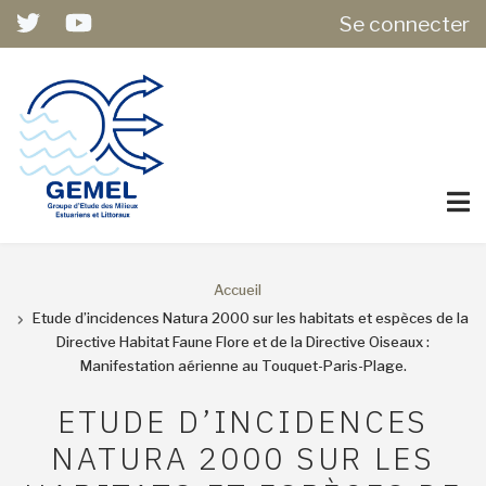
USER
Aller
Se connecter
ACCOUNT
au
MENU
contenu
principal
Accueil
FIL
Etude d’incidences Natura 2000 sur les habitats et espèces de la
Directive Habitat Faune Flore et de la Directive Oiseaux :
D'ARIANE
Manifestation aérienne au Touquet-Paris-Plage.
ETUDE D’INCIDENCES
NATURA 2000 SUR LES