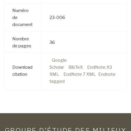
Numéro
de
23-006
document
Nombre
36
de pages
Google
Download
Scholar
BibTeX
EndNote X3
citation
XML
EndNote 7 XML
Endnote
tagged
GROUPE D'ÉTUDE DES MILIEUX