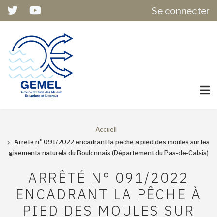
USER
Aller
Se connecter
ACCOUNT
au
MENU
contenu
principal
Accueil
FIL
Arrêté n° 091/2022 encadrant la pêche à pied des moules sur les
gisements naturels du Boulonnais (Département du Pas-de-Calais)
D'ARIANE
ARRÊTÉ N° 091/2022
ENCADRANT LA PÊCHE À
PIED DES MOULES SUR